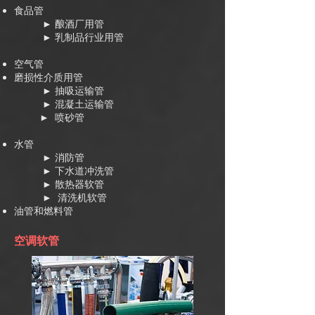
食品管
► 酿酒厂用管
► 乳制品行业用管
空气管
磨损性介质用管
► 抽吸运输管
► 混凝土运输管
► 喷砂管
水管
► 消防管
► 下水道冲洗管
► 散热器软管
► 清洗机软管
油管和燃料管
空调软管