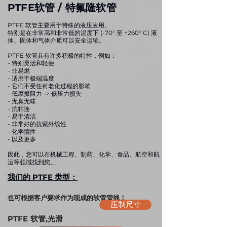
PTFE软管 / 特氟隆软管
PTFE 软管主要用于特殊的液压应用。
特别是在非常高和非常低的温度下
(-70° 至 +260° C) 液
体、固体和气体介质可以安全运输。
PTFE 软管具有许多积极的特性，例如：
- 特别灵活和轻便
- 非易燃
- 适用于极端温度
- 它们不受任何老化过程的影响
- 低摩擦阻力 -> 低压力损失
- 无臭无味
- 抗粘连
- 易于清洁
- 非常好的抗紫外线性
- 化学惰性
- 以及更多
因此，您可以在机械工程、制药、化学、食品、航空和航
运等
领域找到您。
我们的 PTFE 类型
：
也可根据客户要求作为现成的软管管线！
压制尺寸
PTFE 软管,光滑