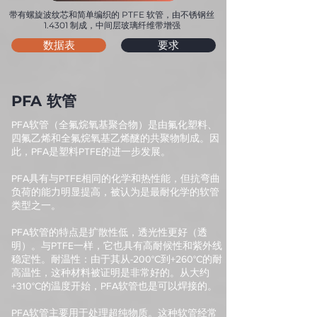
带有螺旋波纹芯和简单编织的 PTFE 软管，由不锈钢丝
1.4301 制成，中间层玻璃纤维带增强
数据表
要求
PFA 软管
PFA软管（全氟烷氧基聚合物）是由氟化塑料、
四氟乙烯和全氟烷氧基乙烯醚的共聚物制成。因
此，PFA是塑料PTFE的进一步发展。
PFA具有与PTFE相同的化学和热性能，但抗弯曲
负荷的能力明显提高，被认为是最耐化学的软管
类型之一。
PFA软管的特点是扩散性低，透光性更好（透
明）。与PTFE一样，它也具有高耐候性和紫外线
稳定性。耐温性：由于其从-200°C到+260°C的耐
高温性，这种材料被证明是非常好的。从大约
+310°C的温度开始，PFA软管也是可以焊接的。
PFA软管主要用于处理超纯物质。这种软管经常