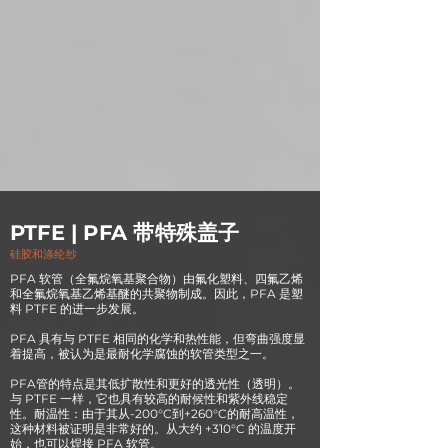
PTFE | PFA 带特殊盖子
硅胶和涤纶纱
PFA 软管（全氟烷氧基聚合物）由氟化塑料、四氟乙烯
和全氟烷氧基乙烯基醚的共聚物制成。因此，PFA 是塑
料 PTFE 的进一步发展。
PFA 具有与 PTFE 相同的化学和热性能，但弯曲强度显
着提高，被认为是最耐化学腐蚀的软管类型之一。
PFA管的特点是其低扩散性和更好的透光性（透明）。
与 PTFE 一样，它也具有较高的耐候性和紫外线稳定
性。耐温性：由于其从-200°C到+260°C的耐高温性，
这种材料被证明是非常好的。从大约 +310°C 的温度开
始，也可以焊接 PFA 软管。