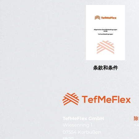
条款和条件
TefMeFlex GmbH
除
Wiesenring 1
+4
07554 Korbußen