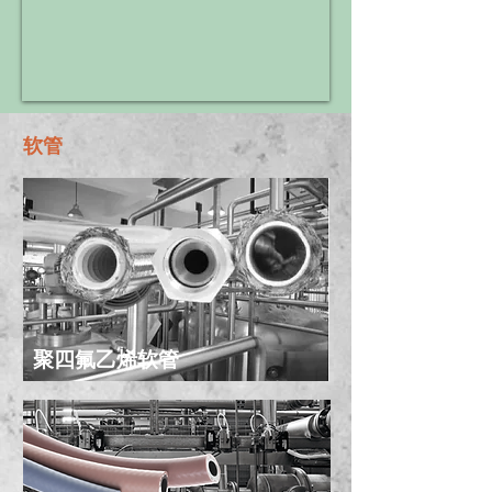
软管
聚四氟乙烯软管